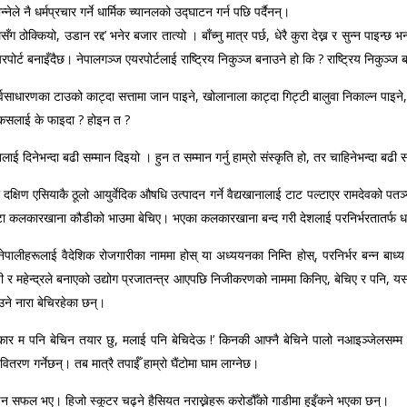
े नै धर्मप्रचार गर्ने धार्मिक च्यानलको उद्घाटन गर्न पछि पर्दैनन्।
 ठोक्कियो, उडान रद्द’ भनेर बजार तात्यो । बाँच्नु मात्र पर्छ, धेरै कुरा देख्न र सुन्न पाइन्
र्ट बनाइँदैछ। नेपालगञ्ज एयरपोर्टलाई राष्ट्रिय निकुञ्ज बनाउने हो कि ? राष्ट्रिय निकुञ्ज 
वसाधारणका टाउको काट्दा सत्तामा जान पाइने, खोलानाला काट्दा गिट्टी बालुवा निकाल्न पाइने, डाँ
ेर कसलाई के फाइदा ? होइन त ?
खलाई दिनेभन्दा बढी सम्मान दिइयो । हुन त सम्मान गर्नु हाम्रो संस्कृति हो, तर चाहिनेभन्दा बढी
क्षिण एसियाकै ठूलो आयुर्वेदिक औषधि उत्पादन गर्ने वैद्यखानालाई टाट पल्टाएर रामदेवको पतञ्
टा कलकारखाना कौडीको भाउमा बेचिए। भएका कलकारखाना बन्द गरी देशलाई परनिर्भरतातर्फ धकेल
 नेपालीहरूलाई वैदेशिक रोजगारीका नाममा होस् या अध्ययनका निम्ति होस्, परनिर्भर बन्न बाध
! बीपी र महेन्द्रले बनाएको उद्योग प्रजातन्त्र आएपछि निजीकरणको नाममा किनिए, बेचिए र पनि, यस
ाउने नारा बेचिरहेका छन्।
रकार म पनि बेचिन तयार छु, मलाई पनि बेचिदेऊ !’ किनकी आफ्नै बेचिने पालो नआइञ्जेलसम्म
वितरण गर्नेछन्। तब मात्रै तपाईँ हाम्रो घैंटोमा घाम लाग्नेछ।
ड्न सफल भए। हिजो स्कूटर चढ्ने हैसियत नराख्नेहरू करोडौँको गाडीमा हुइँकने भएका छन्।