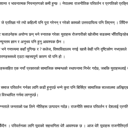
्त र भावनात्मक नियन्त्रणको कमी हुन्छ । नेपालमा राजनीतिक परिवर्तन र प्रगतिको प्रक्रियामा 
 प्रतिज्ञा गरे त्यो कहिल्यै पनि पूरा गरेनन् र गरेको कामको उत्तरदायित्व पनि लिएनन् । लिँद
ार चलाउनेहरू अयोग्य छन् भने स्नातक गरेका युवाहरू रोजगारीको खोजीमा सडकमा भौँतारिइरहेका 
न्यूनतम ज्ञान र अनुभव पनि हुनु आवश्यक छैन ।
यो भने गन्तव्यमा कहाँ पुगिन्छ र ? कलेज, विश्वविद्यालय नगई खासै केही पनि दृष्टिकोण नभएकाले 
ारणहरूमध्ये एउटा महत्त्वपूर्ण कारण यो पनि हो ।
यहरूसहित एक नयाँ प्रकारको सामाजिक सम्बन्धको स्थापनामा निर्भर गर्दछ, जबकि युवाहरूलाई
माज परिवर्तन गर्नका लागि कडी हुनुपर्छ भन्ने कुरा पनि बिर्सिएर सामाजिक सञ्जालमा अल्झि
िस्थापित गर्नमा लाग्नुपर्छ।
लग्नताले जनताको पक्ष लिने नीतिहरू उत्पादन गर्दछ। राजनीति समाज परिवर्तन र देशलाई प्
न सकिँदैन । परिवर्तनका लागि युवाको सहभागिता धेरै आवश्यक छ । आज धेरै युवाहरू राजनीत