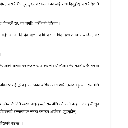
ोस्, उसले बैंक लुट्नु छ, तर एउटा नेतालाई सत्ता दिनुहोस्, उसले देश नै
निकाल्दै रहे, तर समृद्धि कहीँ कतै देखिएन।
 । मर्नुभन्दा अगाडि देव ऋण, ऋषि ऋण र पितृ ऋण त तिरेर जाउँला, तर
।
ेक नेपालीको भागमा ५१ हजार ऋण कसरी भयो होला भनेर तपाईं आफैं अचम्म
ो जीवनस्तर हेर्नुहोस्। समाजको आर्थिक पाटो आफै छर्लङ्ग हुन्छ। राजनीति
आउनेछ कि तिनै खराब पात्रहरूले राजनीति गर्ने पार्टी नरहला तर हामी चुप
्रमजीवीहरूलाई बस्नलायक समाज बनाउन आजैबाट जुट्नुहोस्।
ारिरहेको पाइन्छ ।