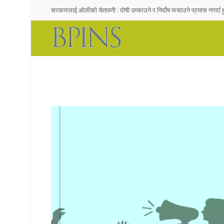
सरकारलाई ओलीको चेतावनी : दोषी उम्काउने र निर्दोष फसाउने प्रयास नगर्दा हु
देश, दल र दलदल !
राजनीतिमा लागेका युवालाई सुझाव– नेता बन्नुहोस्, अनुयायी होइन
गगनको गनगन !
अचम्मको देश !
Stupidimundos Homosapius
Sociocracy, Time To Reinvent Democracy eepak Raj Joshi
विपी विचार समाज तनहुँको पाँचौ जिल्ला अधिवेशन तथा नवनिर्मित भवन उद्घाटन क
स्व .लक्ष्मण सिंह थापा प्रति वीपी विचार राष्ट्रिय समाजबाट हार्दिक श्रद्धाञ्जली
गणतन्त्रवादी अमर शहीद ः तेजबहादुर अमात्य