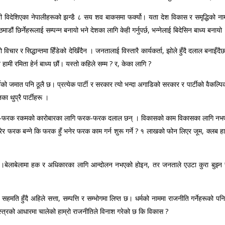
ती विदेशिएका नेपालीहरूको झन्डै ८ सय शव बाकसमा फर्क्यो। यता देश विकास र समृद्धिको ना
डौं छिर्नेहरूलाई सम्पन्न बनायो भने देशका लागि केही गर्नुपर्छ, भन्नेलाई बिदेसिन बाध्य बनायो
फ्नो विचार र सिद्धान्तमा हिँडेको देखिँदैन । जनतालाई विस्तारै कार्यकर्ता, झोले हुँदै दलाल
हामी रमिता हेर्न बाध्य छौं। यस्तो कहिले सम्म ? र, केका लागि ?
्नेको जमात पनि ठूलै छ। प्रत्येक पार्टी र सरकार त्यो भन्दा अगाडिको सरकार र पार्टीको वैकल्पि
 थुप्रै पार्टीहरू ।
क-फरक रकमको कारोबारका लागि फरक-फरक दलाल छन् । विकासको काम विकासका लागि नभएर आफ्
ाम गरेर फरक बन्ने कि फरक हुँ भनेर फरक काम गर्न शुरू गर्ने ? १ लाखको फोन लिएर जूम, क्लब 
।बेलाबेलामा हक र अधिकारका लागि आन्दोलन नभएको होइन, तर जनताले एउटा कुरा बुझ्न सके
र सहमति हुँदै अहिले सत्ता, सम्पत्ति र सम्भोगमा लिप्त छ। धर्मको नाममा राजनीति गर्नेहरूको प
्त्रको आधारमा चालेको हाम्रो राजनीतिले विनाश गरेको छ कि विकास ?