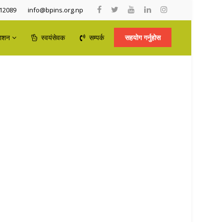
12089
info@bpins.org.np
काशन
स्वयंसेवक
सम्पर्क
सहयोग गर्नुहोस