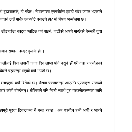
छ भन्थे बुढापाकाले, हो रहेछ। नेपालगञ्च एयरपोर्टमा झाडी बढेर जंगल भएकाले
बनाउने ठाउँ मासेर एयरपोर्ट बनाउने हो? यो विषय अन्योलमा छ।
डाकाँडा काट्दा प्लटिङ गर्न पाइने, पार्टीको आफ्ने मान्छेको बेस्सरी कुरा
 सम्मान सम्मान नभएर गुलामी हो ।
जलीलाई विना लगानी जग्गा दिन लाग्दा पनि नसुने झैँ गरी वडा र प्रदेशको
्ने षड्यन्त्र भएको वर्षौँ भएको छ।
्य बनाइएको वर्षौं बितेको छ। देशमा प्रजातन्त्र आएपछि प्रजाहरू राजाको
बारे कोही बोल्दैनन्। बोलिहाले पनि निजी स्वार्थ पूरा गरुञ्जेलसम्मका लागि
 हाम्रो पुस्ता टिकटकमा नै मस्त रहन्छ। अब एकदिन हामी आफैँ र आफ्नै