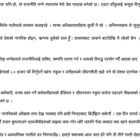
त्ति हो, यो राजनीति भन्ने व्यापारमा मेरो देश ग्राहक बनेको छ। एउटा डाँकुलाई बन्दुक दिनुह
लेर पालैपालो सरकार चलाइरहे । मानव अधिकारवादीहरू कुर्ली नै रहे । अभियन्ताहरू ले जुलुस 
यो देशको नागरिक होइन, ऋणमा डुबेको दास हुँ। दासत्वबाट उम्कने बाटोदेखि नै रहेको छैन
 भन्नेहरूले राजनीतिलाई शक्ति, सम्पत्ति प्राप्त गर्न र अरूको विरुद्ध प्रयोग गर्दै आएका छन् 
को ८० हजार फी तिर्नुपर्ने महंगा स्कूल र उनीहरूको जीवनशैली रह्यो भने यो देशमा प्रत्य
गर्ने कर्मचारी, वनमा काम गर्ने कर्मचारीहरूको हैसियत र जीवनस्तर स्कूल कलेज पढाउने शिक्षकक
सक्ने छ ।
ूले नागरिकको आँखामा तारा देख्न नसक्दा पनि हामी निन्द्राबाट बिउँझिन सकेनौं । एक दिन यस्तो 
 गर्दै रासन कुम्ल्याउने भ्रमजीवीहरूको माझमा काम गरेर थोरै भएपनि पैसा कमाएर माम खाने श
ाउँछ र आध्यात्मिक गल्तीले डर निम्त्याउँछ। हाम्रो समाजमा आज जता हेरे पनि यी तीनै गल्ती दोह