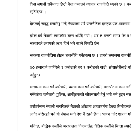
विना लगानी सबैभन्दा छिटो पैसा कमाउने व्यापार राजनीति भएको छ । फरक य
लुटिदिन्छ ।
देशलाई समृद्ध बनाउँछु भन्दै नेपालका सबै राजनैतिक दलहरू एक आपसमा मि
हरेक वर्ष नेपाली टाउकोमा ऋण थपिँदै गयो। अब त यस्तो लाग्छ कि म 
सरकारले लगाएको ऋण तिर्न भने सक्ने स्थिति छैन ।
समस्या राजनीतिमा होइन राजनीति गर्नेहरूमा छ । हाम्रो समाजमा राजनीतिज्ञ
४o हजारको जागिरेले ३ करोडको घर १ करोडको गाडी, छोराछोरीलाई महिना
पर्नुहुन्छ ।
भन्सारमा काम गर्ने कर्मचारी, करमा काम गर्ने कर्मचारी, मालपोतमा काम 
गर्नेबाहेक कर्मचारी (पुलिस, आर्मी)हरूको जीवनशैली हेर्नु भयो भने बुझ्न न
वर्षौंवर्षसम्म नेपाली नागरिकले नेताको आँखामा आकाशगंगा देख्दा तिनीहर
लागेर बसिरह्यो भने यो नेपाल भन्ने देश नै रहने छैन। भाषण गरेर शासन
भनिन्छ, बौद्धिक गल्तीले असफलता निम्त्याउँछ; नैतिक गल्तीले चिन्ता ल्य