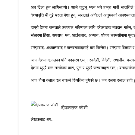
अब ढिला हुन लागिसक्यो। आजै जुट्नु भएन भने हाम्रा भावी सन्ततिले ह
वेश्यावृत्ति यी दुई यस्ता पेशा हुन्, जसलाई अघिल्लो अनुभवको आवश्यकता 
हाम्रो देशमा जनताले उज्ज्वल भविष्यका लागि हरेकपटक मतदान गर्छन्, त
संसारमा हिंसा, अपराध, भय, आतंकवाद, अन्याय, शोषण चरमसीमामा पुग्दछ र
राष्ट्रवाद, अध्यात्मवाद र मानवतावादलाई बल मिल्नेछ। राष्ट्रमा वि
आज देशमा दलालका पनि पदक्रम छन्। स्वदेशी, विदेशी, स्थानीय, फरक
देशमा थुप्रै बन्न नसकेका बाटा, पुल र थुप्रै संरचनाहरू छन्। बनाइसके
आज विना दलाल दल नचल्ने स्थितिमा पुगेको छ। जब दलमा दलाल हावी ह
दीपकराज जोशी
लेखकबाट थप…