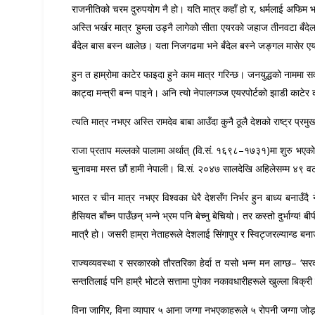
राजनीतिको चरम दुरुपयोग नै हो। यति मात्र कहाँ हो र, धर्मलाई अफिम भन्नेल
अस्ति भर्खर मात्र ‘हुम्ला उड्नै लागेको सीता एयरको जहाज तीनवटा बँदेलसँग
बँदेल बास बस्न थालेछ। यता निजगढमा भने बँदेल बस्ने जङ्गल मासेर एयरपो
हुन त हाम्रोमा काटेर फाइदा हुने काम मात्र गरिन्छ। जनयुद्धको नाममा सर्
काट्दा मन्त्री बन्न पाइने। अनि त्यो नेपालगञ्ज एयरपोर्टको झाडी काट
त्यति मात्र नभएर अस्ति रामदेव बाबा आउँदा कुनै ठूलै देशको राष्ट्र प्रमु
राजा प्रताप मल्लको पालामा अर्थात् (वि.सं. १६९८–१७३१)मा शुरु भएको द
चुनावमा मस्त छौं हामी नेपाली। वि.सं. २०४७ सालदेखि अहिलेसम्म ४९ व
भारत र चीन मात्र नभएर विश्वका धेरै देशसँग निर्भर हुन बाध्य बनाउँदै
हैसियत बाँच्न पाउँछन् भन्ने भ्रम पनि बेच्नु बेचियो। तर कस्तो दुर्भाग्य
मात्रै हो। जसरी हाम्रा नेताहरूले देशलाई सिंगापुर र स्विट्जरल्यान्ड बन
राज्यव्यवस्था र सरकारको तौरतरिका हेर्दा त यसो भन्न मन लाग्छ– ‘स
सन्ततिलाई पनि हाम्रै भोटले सत्तामा पुगेका नकावधारीहरूले खुल्ला बिक्री 
विना जागिर, विना व्यापार ५ आना जग्गा नभएकाहरूले ५ रोपनी जग्गा जो