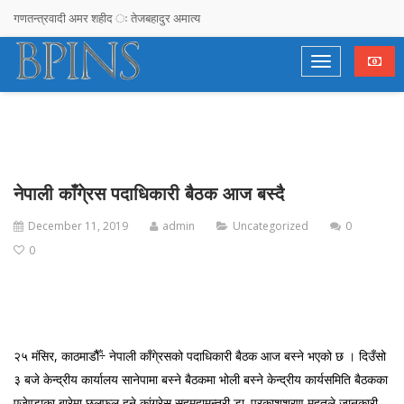
गणतन्त्रवादी अमर शहीद ः तेजबहादुर अमात्य
सरकारलाई ओलीको चेतावनी : दोषी उम्काउने र निर्दोष फसाउने प्रयास नगर्दा हुन्छ
देश, दल र दलदल !
राजनीतिमा लागेका युवालाई सुझाव– नेता बन्नुहोस्, अनुयायी होइन
गगनको गनगन !
नेपाली काँगे्रस पदाधिकारी बैठक आज बस्दै
अचम्मको देश !
December 11, 2019
admin
Uncategorized
0
Stupidimundos Homosapius
0
Sociocracy, Time To Reinvent Democracy eepak Raj Joshi
विपी विचार समाज तनहुँको पाँचौ जिल्ला अधिवेशन तथा नवनिर्मित भवन उद्घाटन कार्यक्रम
सम्पन्न,
२५ मंसिर, काठमाडौैँ÷ नेपाली काँगे्रसको पदाधिकारी बैठक आज बस्ने भएको छ । दिउँसो
स्व .लक्ष्मण सिंह थापा प्रति वीपी विचार राष्ट्रिय समाजबाट हार्दिक श्रद्धाञ्जली
३ बजे केन्द्रीय कार्यालय सानेपामा बस्ने बैठकमा भोली बस्ने केन्द्रीय कार्यसमिति बैठकका
एजेण्डाका बारेमा छलफल हुने कांग्रेस सहमहामन्त्री डा. प्रकाशशरण महतले जानकारी