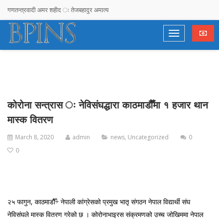
गणतन्त्रवादी अमर शहीद ः तेजबहादुर अमात्य
सरकारलाई ओलीको चेतावनी : दोषी उम्काउने र निर्दोष फसाउने प्रयास नगर्दा हुन्छ
देश, दल र दलदल !
राजनीतिमा लागेका युवालाई सुझाव– नेता बन्नुहोस्, अनुयायी होइन
गगनको गनगन !
कोरोना सन्त्रास ः नेविसंघद्धारा काठमाडौैँमा १ हजार थान
अचम्मको देश !
मास्क वितरण
Stupidimundos Homosapius
March 8, 2020
admin
news
,
Uncategorized
0
Sociocracy, Time To Reinvent Democracy eepak Raj Joshi
0
विपी विचार समाज तनहुँको पाँचौ जिल्ला अधिवेशन तथा नवनिर्मित भवन उद्घाटन कार्यक्रम
सम्पन्न,
२५ फागुन, काठमाडौैँ÷ नेपाली कांग्रेसको प्रमुख भातृ संगठन नेपाल विद्यार्थी संघ
स्व .लक्ष्मण सिंह थापा प्रति वीपी विचार राष्ट्रिय समाजबाट हार्दिक श्रद्धाञ्जली
नेविसंघले मास्क वितरण गरेको छ । कोरोनाभाइरस संक्रमणको उच्च जोखिममा नेपाल