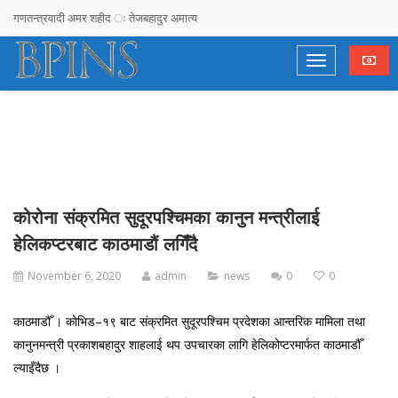
गणतन्त्रवादी अमर शहीद ः तेजबहादुर अमात्य
सरकारलाई ओलीको चेतावनी : दोषी उम्काउने र निर्दोष फसाउने प्रयास नगर्दा हुन्छ
देश, दल र दलदल !
राजनीतिमा लागेका युवालाई सुझाव– नेता बन्नुहोस्, अनुयायी होइन
गगनको गनगन !
अचम्मको देश !
कोरोना संक्रमित सुदूरपश्चिमका कानुन मन्त्रीलाई
Stupidimundos Homosapius
हेलिकप्टरबाट काठमाडौं लगिँदै
Sociocracy, Time To Reinvent Democracy eepak Raj Joshi
November 6, 2020
admin
news
0
0
विपी विचार समाज तनहुँको पाँचौ जिल्ला अधिवेशन तथा नवनिर्मित भवन उद्घाटन कार्यक्रम
काठमाडौँ । कोभिड–१९ बाट संक्रमित सुदूरपश्चिम प्रदेशका आन्तरिक मामिला तथा
सम्पन्न,
कानुनमन्त्री प्रकाशबहादुर शाहलाई थप उपचारका लागि हेलिकोप्टरमार्फत काठमाडौँ
ल्याइँदैछ ।
स्व .लक्ष्मण सिंह थापा प्रति वीपी विचार राष्ट्रिय समाजबाट हार्दिक श्रद्धाञ्जली