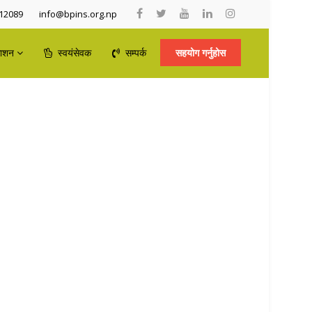
12089
info@bpins.org.np
काशन
स्वयंसेवक
सम्पर्क
सहयोग गर्नुहोस