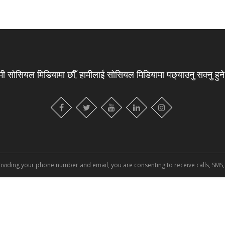
मी सोसियल मिडियामा छौँ, हामीलाई सोसियल मिडियामा पछ्याउनु सक्नु हुन
oviding your phone number and email, you are consenting to receive calls, SMS